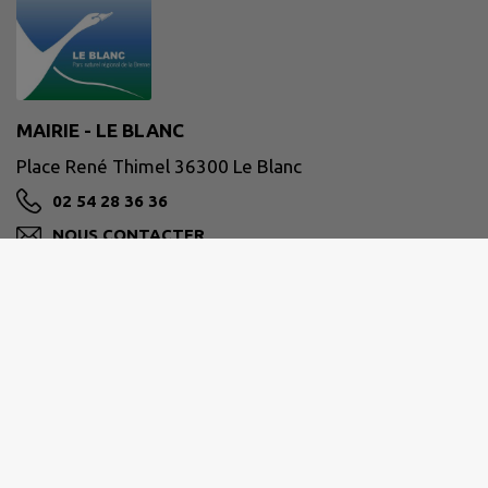
MAIRIE - LE BLANC
Place René Thimel 36300 Le Blanc
02 54 28 36 36
NOUS CONTACTER
M'Y RENDRE
www.ville-leblanc.fr/