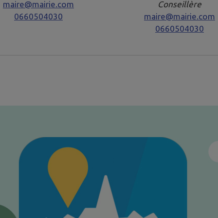
maire@mairie.com
Conseillère
0660504030
maire@mairie.com
0660504030