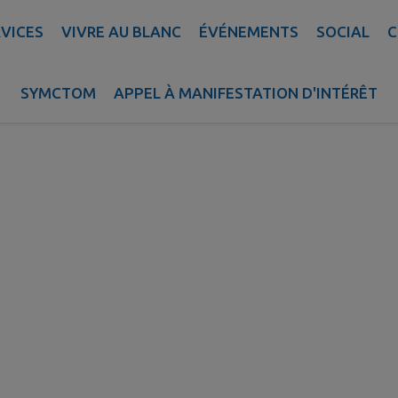
BUDGET PRIMITI
VICES
VIVRE AU BLANC
ÉVÉNEMENTS
SOCIAL
C
SYMCTOM
APPEL À MANIFESTATION D'INTÉRÊT