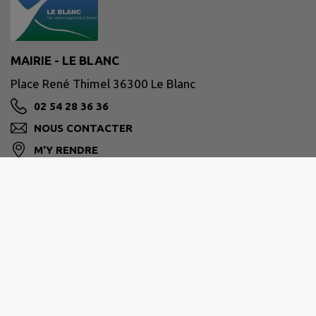
MAIRIE - LE BLANC
Place René Thimel 36300 Le Blanc
02 54 28 36 36
NOUS CONTACTER
M'Y RENDRE
www.ville-leblanc.fr/