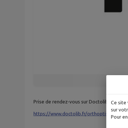
Prise de rendez-vous sur Doctolib :
Ce site 
sur votr
https://www.doctolib.fr/orthoptiste/le-bl
Pour en