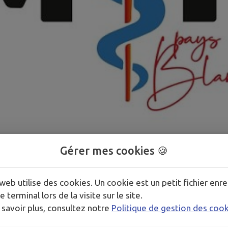
1
/
1
Gérer mes cookies 🍪
web utilise des cookies. Un cookie est un petit fichier enre
e terminal lors de la visite sur le site.
anc/laurine-gabillon-le-blanc?pid=practice-680163&phs=t
 savoir plus, consultez notre
Politique de gestion des coo