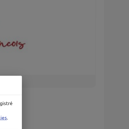
gistré
rue&page=1
kies
.