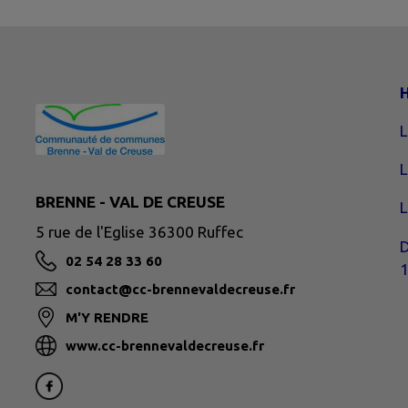
H
L
L
BRENNE - VAL DE CREUSE
L
5 rue de l'Eglise 36300 Ruffec
D
02 54 28 33 60
1
contact@cc-brennevaldecreuse.fr
M'Y RENDRE
www.cc-brennevaldecreuse.fr