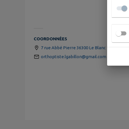
COORDONNÉES
7 rue Abbé Pierre 36300 Le Blanc
orthoptiste.lgabillon@gmail.com